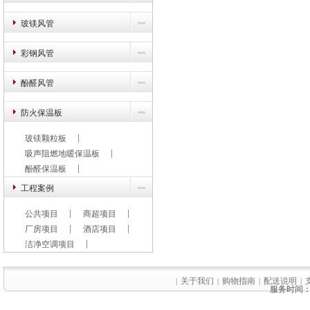
玻镁风管
彩钢风管
酚醛风管
防火保温板
玻镁颗粒板
吸声阻燃地暖保温板
酚醛保温板
工程案例
公共项目
商超项目
厂房项目
酒店项目
洁净空调项目
关于我们
购物指南
配送说明
|
|
|
|
服务时间