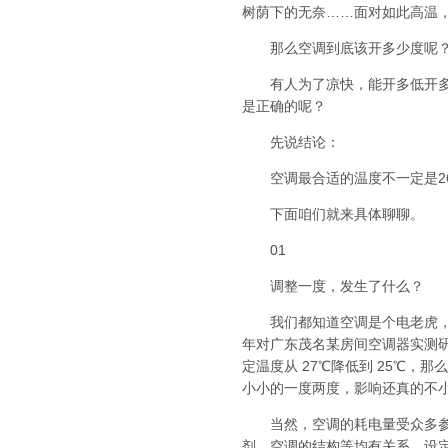
树荫下的无奈……面对如此高温
那么空调到底该开多少度呢
有人为了凉快，能开多低开多低
是正确的呢？
先说结论：
空调最合适的温度不一定是26
下面咱们就来具体聊聊。
01
调整一度，发生了什么？
我们都知道空调是个电老虎，本
年对广东茂名某房间空调器实测研究
定温度从 27℃降低到 25℃，那
小小的一度两度，影响还真的不
当然，空调的耗电量受众多参数
剂，空调的结构等均有关系，设