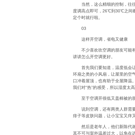
当然，这么精细的控制，往往用
度调高点即可，26℃到30℃之
定个时就行啦。
03
这样开空调，省电又健康
不少喜欢吹空调的朋友可能有点
讲讲怎么开空调更好。
首先我们要知道，温度低会让我
环扇之类的小风扇，让屋里的空
口冲着屋顶，也有助于全屋降温
我们对“热”的感受，所以湿度太
至于空调开很低又盖棉被的朋
说到空调，还有两类人群需要格
痱子等皮肤问题，让小宝宝又痒
然后是老年人，他们新陈代谢减
其不可与室外温差过大，以免在